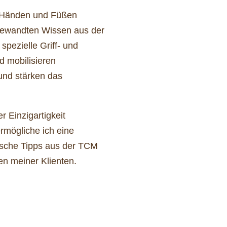
n Händen und Füßen
ngewandten Wissen aus der
pezielle Griff- und
d mobilisieren
und stärken das
er Einzigartigkeit
rmögliche ich eine
tische Tipps aus der TCM
en meiner Klienten.
Komm vorbei, wir freuen uns auf dich